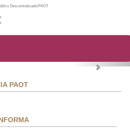
lico Descentralizado/PAOT
s
a
Next
IA PAOT
INFORMA