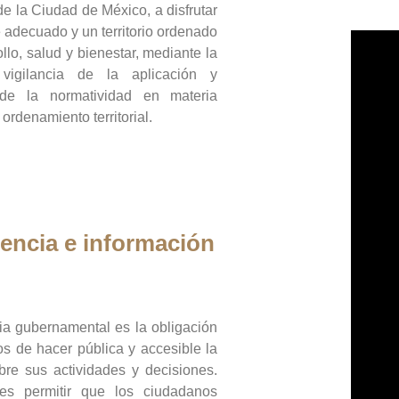
de la Ciudad de México, a disfrutar
 adecuado y un territorio ordenado
llo, salud y bienestar, mediante la
vigilancia de la aplicación y
 de la normatividad en materia
 ordenamiento territorial.
encia e información
ia gubernamental es la obligación
os de hacer pública y accesible la
bre sus actividades y decisiones.
es permitir que los ciudadanos