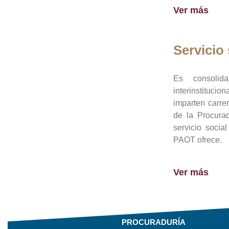
Ver más
Servicio 
Es consolid
interinstituci
imparten carre
de la Procura
servicio socia
PAOT ofrece.
Ver más
PROCURADURÍA