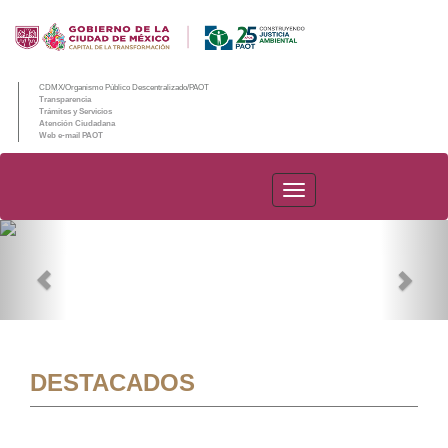
CDMX/Organismo Público Descentralizado/PAOT
Transparencia
Trámites y Servicios
Atención Ciudadana
Web e-mail PAOT
PAOT
Previous
Nex
DESTACADOS