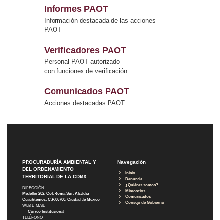
Informes PAOT
Información destacada de las acciones
PAOT
Verificadores PAOT
Personal PAOT autorizado
con funciones de verificación
Comunicados PAOT
Acciones destacadas PAOT
PROCURADURÍA AMBIENTAL Y
Navegación
DEL ORDENAMIENTO
Inicio
TERRITORIAL DE LA CDMX
Denuncia
¿Quiénes somos?
DIRECCIÓN
Micrositios
Medellín 202, Col. Roma Sur, Alcaldía
Comunicados
Cuauhtémoc, C.P. 06700, Ciudad de México
Consejo de Gobierno
WEB E-MAIL
Correo Institucional
TELÉFONO