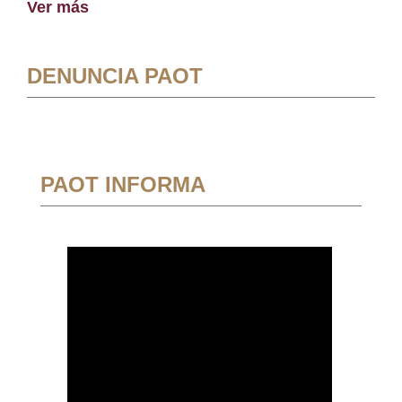
Ver más
DENUNCIA PAOT
PAOT INFORMA