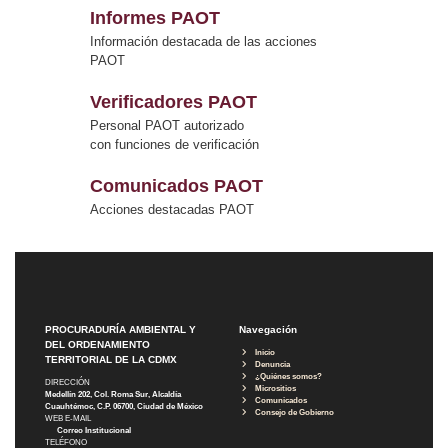
Informes PAOT
Información destacada de las acciones
PAOT
Verificadores PAOT
Personal PAOT autorizado
con funciones de verificación
Comunicados PAOT
Acciones destacadas PAOT
PROCURADURÍA AMBIENTAL Y
Navegación
DEL ORDENAMIENTO
Inicio
TERRITORIAL DE LA CDMX
Denuncia
¿Quiénes somos?
DIRECCIÓN
Micrositios
Medellín 202, Col. Roma Sur, Alcaldía
Comunicados
Cuauhtémoc, C.P. 06700, Ciudad de México
Consejo de Gobierno
WEB E-MAIL
Correo Institucional
TELÉFONO