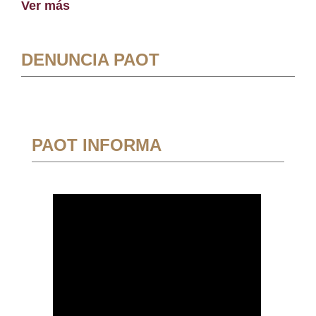
Ver más
DENUNCIA PAOT
PAOT INFORMA