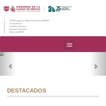
CDMX/Organismo Público Descentralizado/PAOT
Transparencia
Trámites y Servicios
Atención Ciudadana
Web e-mail PAOT
PAOT
Previous
Nex
DESTACADOS