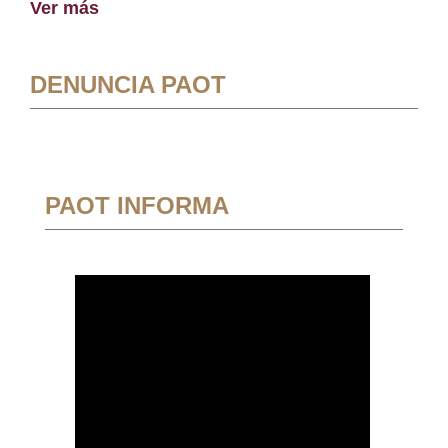
Ver más
DENUNCIA PAOT
PAOT INFORMA