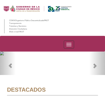
CDMX/Organismo Público Descentralizado/PAOT
Transparencia
Trámites y Servicios
Atención Ciudadana
Web e-mail PAOT
PAOT
Previous
Nex
DESTACADOS