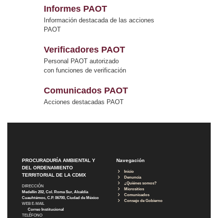
Informes PAOT
Información destacada de las acciones
PAOT
Verificadores PAOT
Personal PAOT autorizado
con funciones de verificación
Comunicados PAOT
Acciones destacadas PAOT
PROCURADURÍA AMBIENTAL Y
Navegación
DEL ORDENAMIENTO
Inicio
TERRITORIAL DE LA CDMX
Denuncia
¿Quiénes somos?
DIRECCIÓN
Micrositios
Medellín 202, Col. Roma Sur, Alcaldía
Comunicados
Cuauhtémoc, C.P. 06700, Ciudad de México
Consejo de Gobierno
WEB E-MAIL
Correo Institucional
TELÉFONO