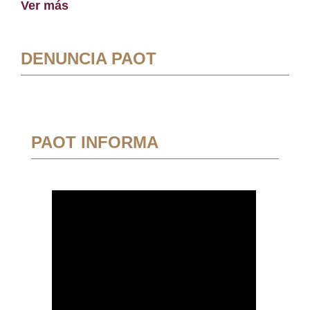
Ver más
DENUNCIA PAOT
PAOT INFORMA