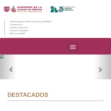
CDMX/Organismo Público Descentralizado/PAOT
Transparencia
Trámites y Servicios
Atención Ciudadana
Web e-mail PAOT
PAOT
Previous
Nex
DESTACADOS