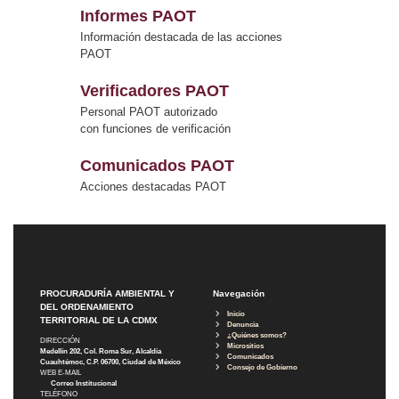
Informes PAOT
Información destacada de las acciones
PAOT
Verificadores PAOT
Personal PAOT autorizado
con funciones de verificación
Comunicados PAOT
Acciones destacadas PAOT
PROCURADURÍA AMBIENTAL Y
Navegación
DEL ORDENAMIENTO
Inicio
TERRITORIAL DE LA CDMX
Denuncia
¿Quiénes somos?
DIRECCIÓN
Micrositios
Medellín 202, Col. Roma Sur, Alcaldía
Comunicados
Cuauhtémoc, C.P. 06700, Ciudad de México
Consejo de Gobierno
WEB E-MAIL
Correo Institucional
TELÉFONO