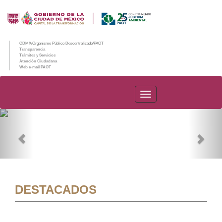
CDMX/Organismo Público Descentralizado/PAOT
Transparencia
Trámites y Servicios
Atención Ciudadana
Web e-mail PAOT
PAOT
Previous
Nex
DESTACADOS