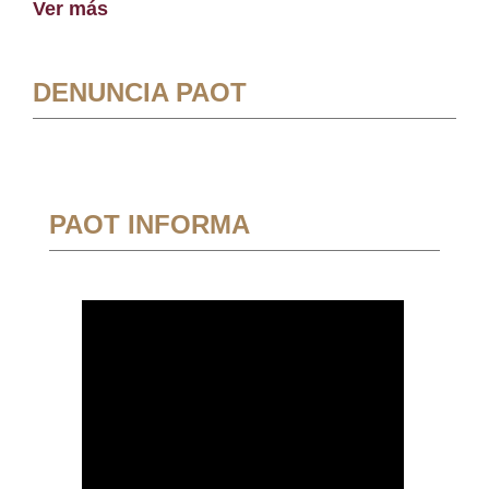
Ver más
DENUNCIA PAOT
PAOT INFORMA