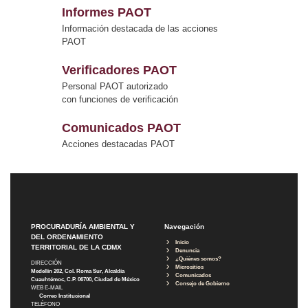
Informes PAOT
Información destacada de las acciones
PAOT
Verificadores PAOT
Personal PAOT autorizado
con funciones de verificación
Comunicados PAOT
Acciones destacadas PAOT
PROCURADURÍA AMBIENTAL Y
Navegación
DEL ORDENAMIENTO
Inicio
TERRITORIAL DE LA CDMX
Denuncia
¿Quiénes somos?
DIRECCIÓN
Micrositios
Medellín 202, Col. Roma Sur, Alcaldía
Comunicados
Cuauhtémoc, C.P. 06700, Ciudad de México
Consejo de Gobierno
WEB E-MAIL
Correo Institucional
TELÉFONO