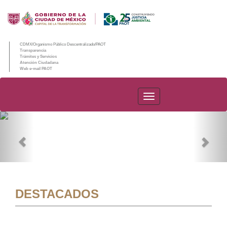
CDMX/Organismo Público Descentralizado/PAOT
Transparencia
Trámites y Servicios
Atención Ciudadana
Web e-mail PAOT
PAOT
Previous
Nex
DESTACADOS