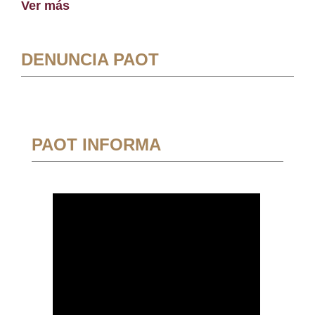
Ver más
DENUNCIA PAOT
PAOT INFORMA