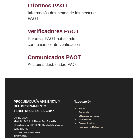
Informes PAOT
Información destacada de las acciones
PAOT
Verificadores PAOT
Personal PAOT autorizado
con funciones de verificación
Comunicados PAOT
Acciones destacadas PAOT
PROCURADURÍA AMBIENTAL Y
Navegación
DEL ORDENAMIENTO
Inicio
TERRITORIAL DE LA CDMX
Denuncia
¿Quiénes somos?
DIRECCIÓN
Micrositios
Medellín 202, Col. Roma Sur, Alcaldía
Comunicados
Cuauhtémoc, C.P. 06700, Ciudad de México
Consejo de Gobierno
WEB E-MAIL
Correo Institucional
TELÉFONO