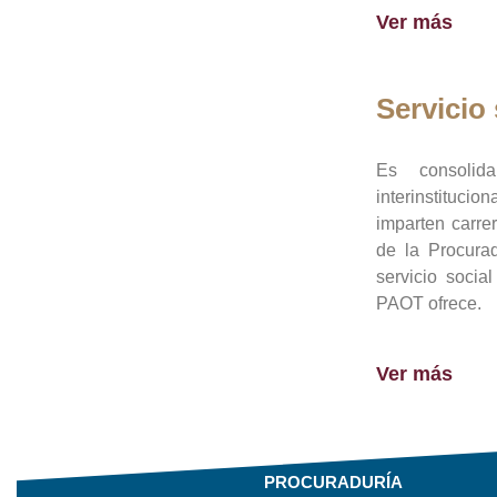
Ver más
Servicio 
Es consolid
interinstituci
imparten carre
de la Procura
servicio socia
PAOT ofrece.
Ver más
PROCURADURÍA