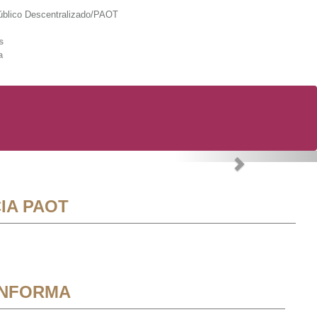
lico Descentralizado/PAOT
s
a
Next
IA PAOT
INFORMA