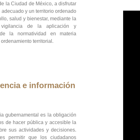
de la Ciudad de México, a disfrutar
 adecuado y un territorio ordenado
llo, salud y bienestar, mediante la
vigilancia de la aplicación y
 de la normatividad en materia
 ordenamiento territorial.
encia e información
ia gubernamental es la obligación
os de hacer pública y accesible la
bre sus actividades y decisiones.
es permitir que los ciudadanos