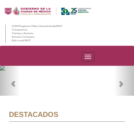
CDMX/Organismo Público Descentralizado/PAOT
Transparencia
Trámites y Servicios
Atención Ciudadana
Web e-mail PAOT
PAOT
Previous
Nex
DESTACADOS