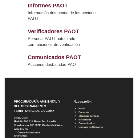
Informes PAOT
Información destacada de las acciones
PAOT
Verificadores PAOT
Personal PAOT autorizado
con funciones de verificación
Comunicados PAOT
Acciones destacadas PAOT
PROCURADURÍA AMBIENTAL Y
Navegación
DEL ORDENAMIENTO
Inicio
TERRITORIAL DE LA CDMX
Denuncia
¿Quiénes somos?
DIRECCIÓN
Micrositios
Medellín 202, Col. Roma Sur, Alcaldía
Comunicados
Cuauhtémoc, C.P. 06700, Ciudad de México
Consejo de Gobierno
WEB E-MAIL
Correo Institucional
TELÉFONO