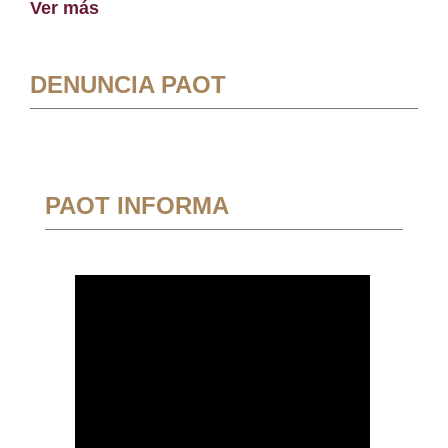
Ver más
DENUNCIA PAOT
PAOT INFORMA