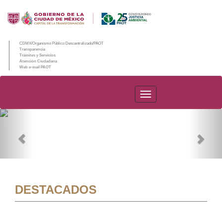
CDMX/Organismo Público Descentralizado/PAOT
Transparencia
Trámites y Servicios
Atención Ciudadana
Web e-mail PAOT
PAOT
Previous
Nex
DESTACADOS