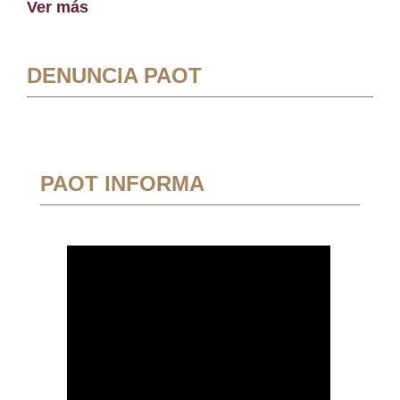
Ver más
DENUNCIA PAOT
PAOT INFORMA