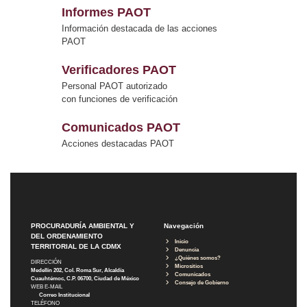
Informes PAOT
Información destacada de las acciones
PAOT
Verificadores PAOT
Personal PAOT autorizado
con funciones de verificación
Comunicados PAOT
Acciones destacadas PAOT
PROCURADURÍA AMBIENTAL Y
Navegación
DEL ORDENAMIENTO
Inicio
TERRITORIAL DE LA CDMX
Denuncia
¿Quiénes somos?
DIRECCIÓN
Micrositios
Medellín 202, Col. Roma Sur, Alcaldía
Comunicados
Cuauhtémoc, C.P. 06700, Ciudad de México
Consejo de Gobierno
WEB E-MAIL
Correo Institucional
TELÉFONO