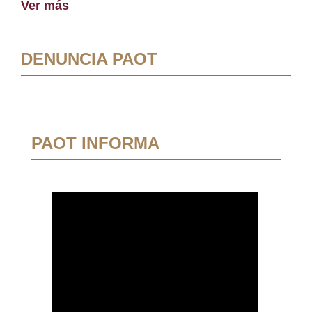
Ver más
DENUNCIA PAOT
PAOT INFORMA