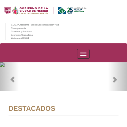
CDMX/Organismo Público Descentralizado/PAOT
Transparencia
Trámites y Servicios
Atención Ciudadana
Web e-mail PAOT
PAOT
Previous
Nex
DESTACADOS