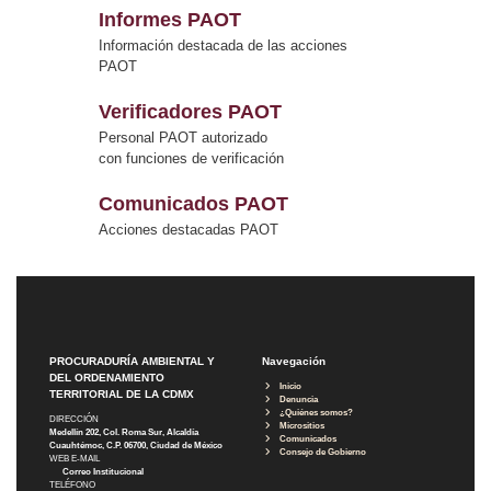
Informes PAOT
Información destacada de las acciones
PAOT
Verificadores PAOT
Personal PAOT autorizado
con funciones de verificación
Comunicados PAOT
Acciones destacadas PAOT
PROCURADURÍA AMBIENTAL Y
Navegación
DEL ORDENAMIENTO
Inicio
TERRITORIAL DE LA CDMX
Denuncia
¿Quiénes somos?
DIRECCIÓN
Micrositios
Medellín 202, Col. Roma Sur, Alcaldía
Comunicados
Cuauhtémoc, C.P. 06700, Ciudad de México
Consejo de Gobierno
WEB E-MAIL
Correo Institucional
TELÉFONO