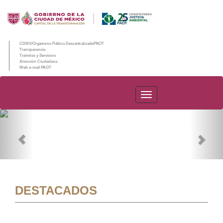
CDMX/Organismo Público Descentralizado/PAOT
Transparencia
Trámites y Servicios
Atención Ciudadana
Web e-mail PAOT
PAOT
Previous
Nex
DESTACADOS