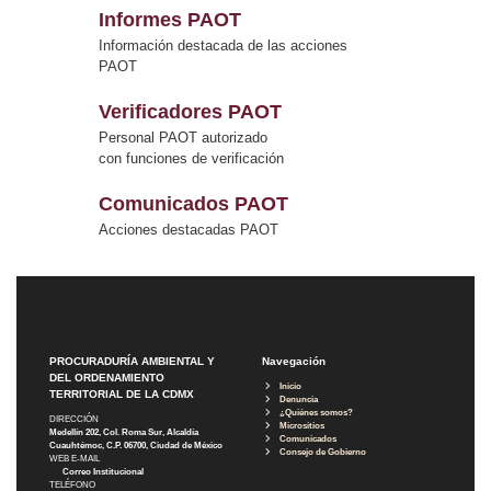
Informes PAOT
Información destacada de las acciones
PAOT
Verificadores PAOT
Personal PAOT autorizado
con funciones de verificación
Comunicados PAOT
Acciones destacadas PAOT
PROCURADURÍA AMBIENTAL Y
Navegación
DEL ORDENAMIENTO
Inicio
TERRITORIAL DE LA CDMX
Denuncia
¿Quiénes somos?
DIRECCIÓN
Micrositios
Medellín 202, Col. Roma Sur, Alcaldía
Comunicados
Cuauhtémoc, C.P. 06700, Ciudad de México
Consejo de Gobierno
WEB E-MAIL
Correo Institucional
TELÉFONO