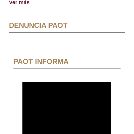
Ver más
DENUNCIA PAOT
PAOT INFORMA