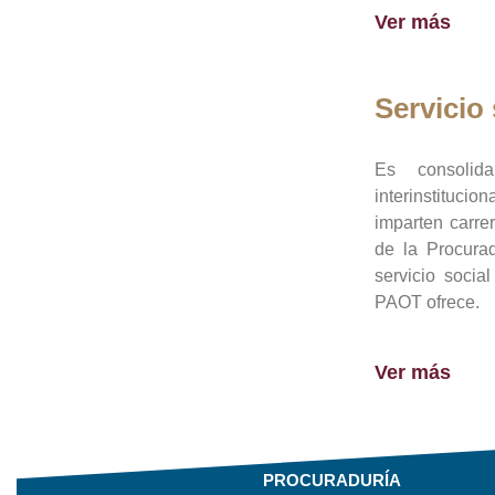
Ver más
Servicio 
Es consolid
interinstituci
imparten carre
de la Procura
servicio socia
PAOT ofrece.
Ver más
PROCURADURÍA