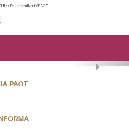
lico Descentralizado/PAOT
s
a
Next
IA PAOT
INFORMA