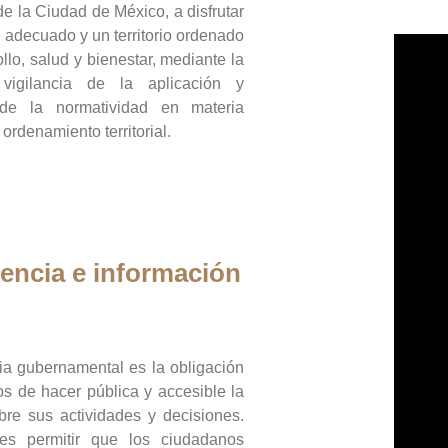
de la Ciudad de México, a disfrutar
 adecuado y un territorio ordenado
llo, salud y bienestar, mediante la
vigilancia de la aplicación y
 de la normatividad en materia
 ordenamiento territorial.
encia e información
ia gubernamental es la obligación
os de hacer pública y accesible la
bre sus actividades y decisiones.
es permitir que los ciudadanos