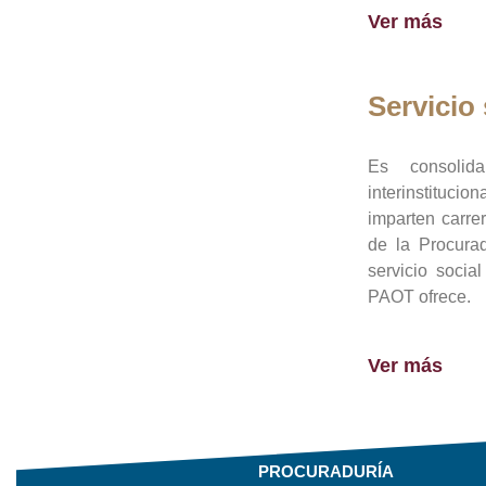
Ver más
Servicio 
Es consolid
interinstituci
imparten carre
de la Procura
servicio socia
PAOT ofrece.
Ver más
PROCURADURÍA