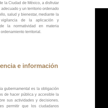
de la Ciudad de México, a disfrutar
 adecuado y un territorio ordenado
llo, salud y bienestar, mediante la
vigilancia de la aplicación y
 de la normatividad en materia
 ordenamiento territorial.
encia e información
ia gubernamental es la obligación
os de hacer pública y accesible la
bre sus actividades y decisiones.
es permitir que los ciudadanos