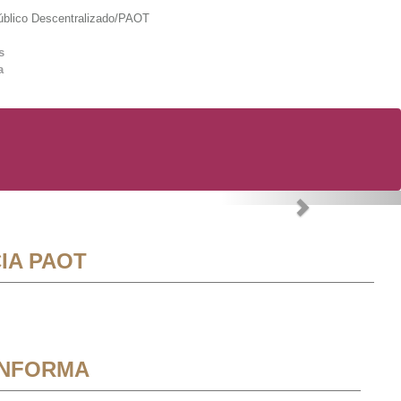
lico Descentralizado/PAOT
s
a
Next
IA PAOT
INFORMA