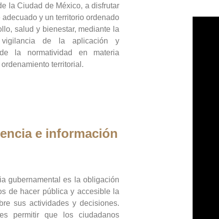
de la Ciudad de México, a disfrutar
 adecuado y un territorio ordenado
llo, salud y bienestar, mediante la
vigilancia de la aplicación y
 de la normatividad en materia
 ordenamiento territorial.
encia e información
ia gubernamental es la obligación
os de hacer pública y accesible la
bre sus actividades y decisiones.
es permitir que los ciudadanos