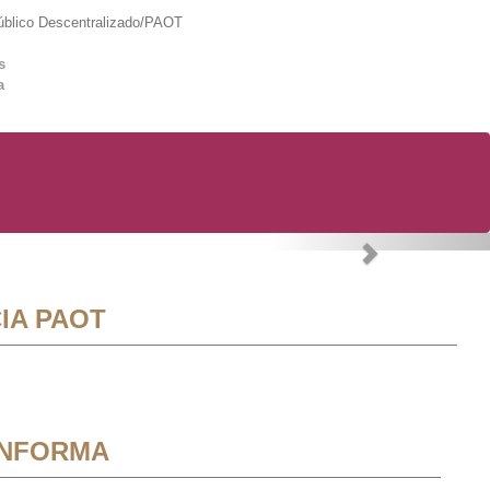
lico Descentralizado/PAOT
s
a
Next
IA PAOT
INFORMA