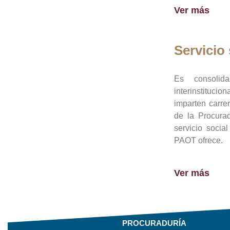
Ver más
Servicio 
Es consolid
interinstituci
imparten carre
de la Procura
servicio socia
PAOT ofrece.
Ver más
PROCURADURÍA