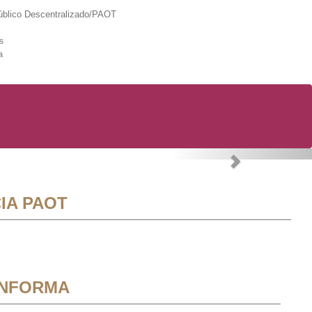
lico Descentralizado/PAOT
s
a
Next
IA PAOT
INFORMA