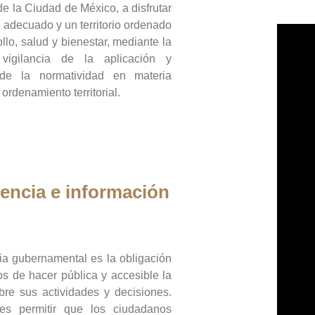
de la Ciudad de México, a disfrutar
 adecuado y un territorio ordenado
llo, salud y bienestar, mediante la
vigilancia de la aplicación y
 de la normatividad en materia
 ordenamiento territorial.
encia e información
ia gubernamental es la obligación
os de hacer pública y accesible la
bre sus actividades y decisiones.
es permitir que los ciudadanos