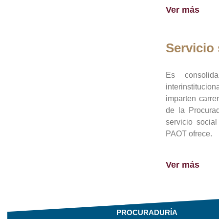
Ver más
Servicio 
Es consolid
interinstituci
imparten carre
de la Procura
servicio socia
PAOT ofrece.
Ver más
PROCURADURÍA