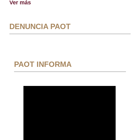
Ver más
DENUNCIA PAOT
PAOT INFORMA