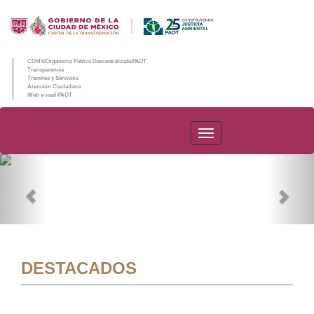
CDMX/Organismo Público Descentralizado/PAOT
Transparencia
Trámites y Servicios
Atención Ciudadana
Web e-mail PAOT
PAOT
Previous
Nex
DESTACADOS