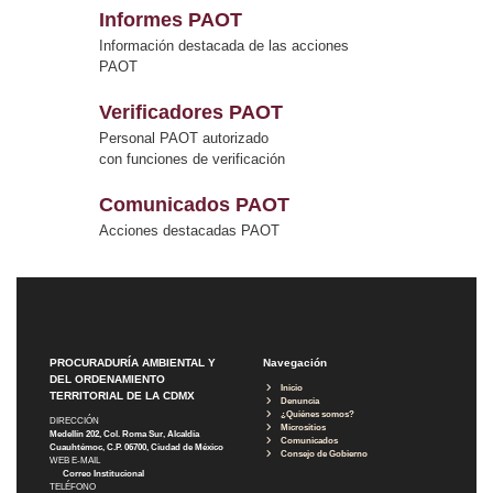
Informes PAOT
Información destacada de las acciones
PAOT
Verificadores PAOT
Personal PAOT autorizado
con funciones de verificación
Comunicados PAOT
Acciones destacadas PAOT
PROCURADURÍA AMBIENTAL Y
Navegación
DEL ORDENAMIENTO
Inicio
TERRITORIAL DE LA CDMX
Denuncia
¿Quiénes somos?
DIRECCIÓN
Micrositios
Medellín 202, Col. Roma Sur, Alcaldía
Comunicados
Cuauhtémoc, C.P. 06700, Ciudad de México
Consejo de Gobierno
WEB E-MAIL
Correo Institucional
TELÉFONO