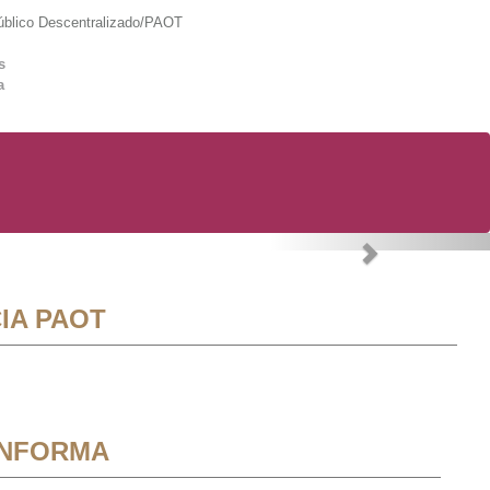
lico Descentralizado/PAOT
s
a
Next
IA PAOT
INFORMA