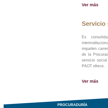
Ver más
Servicio 
Es consolid
interinstituci
imparten carre
de la Procura
servicio socia
PAOT ofrece.
Ver más
PROCURADURÍA