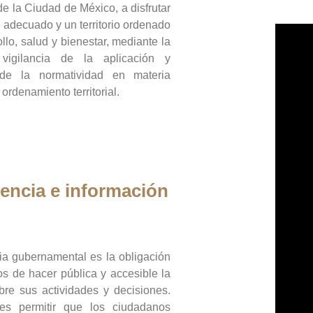
de la Ciudad de México, a disfrutar
 adecuado y un territorio ordenado
llo, salud y bienestar, mediante la
vigilancia de la aplicación y
 de la normatividad en materia
 ordenamiento territorial.
encia e información
ia gubernamental es la obligación
os de hacer pública y accesible la
bre sus actividades y decisiones.
es permitir que los ciudadanos