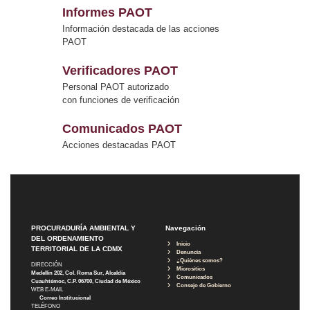
Informes PAOT
Información destacada de las acciones
PAOT
Verificadores PAOT
Personal PAOT autorizado
con funciones de verificación
Comunicados PAOT
Acciones destacadas PAOT
PROCURADURÍA AMBIENTAL Y
Navegación
DEL ORDENAMIENTO
Inicio
TERRITORIAL DE LA CDMX
Denuncia
¿Quiénes somos?
DIRECCIÓN
Micrositios
Medellín 202, Col. Roma Sur, Alcaldía
Comunicados
Cuauhtémoc, C.P. 06700, Ciudad de México
Consejo de Gobierno
WEB E-MAIL
Correo Institucional
TELÉFONO