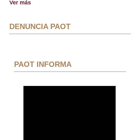
Ver más
DENUNCIA PAOT
PAOT INFORMA