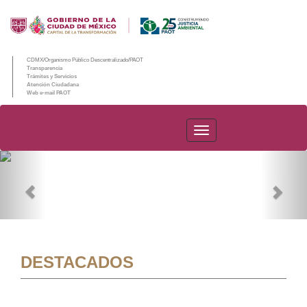
CDMX/Organismo Público Descentralizado/PAOT
Transparencia
Trámites y Servicios
Atención Ciudadana
Web e-mail PAOT
PAOT
Previous
Nex
DESTACADOS