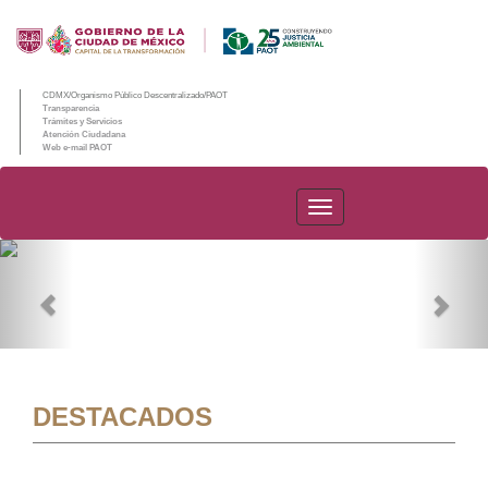
CDMX/Organismo Público Descentralizado/PAOT
Transparencia
Trámites y Servicios
Atención Ciudadana
Web e-mail PAOT
PAOT
Previous
Nex
DESTACADOS