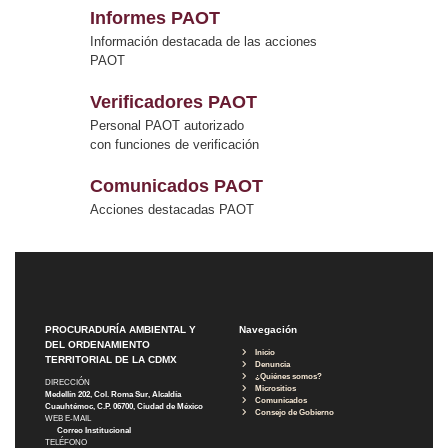
Informes PAOT
Información destacada de las acciones
PAOT
Verificadores PAOT
Personal PAOT autorizado
con funciones de verificación
Comunicados PAOT
Acciones destacadas PAOT
PROCURADURÍA AMBIENTAL Y
Navegación
DEL ORDENAMIENTO
Inicio
TERRITORIAL DE LA CDMX
Denuncia
¿Quiénes somos?
DIRECCIÓN
Micrositios
Medellín 202, Col. Roma Sur, Alcaldía
Comunicados
Cuauhtémoc, C.P. 06700, Ciudad de México
Consejo de Gobierno
WEB E-MAIL
Correo Institucional
TELÉFONO