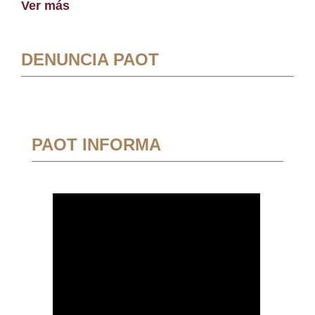
Ver más
DENUNCIA PAOT
PAOT INFORMA