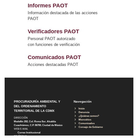
Informes PAOT
Información destacada de las acciones
PAOT
Verificadores PAOT
Personal PAOT autorizado
con funciones de verificación
Comunicados PAOT
Acciones destacadas PAOT
PROCURADURÍA AMBIENTAL Y
Navegación
DEL ORDENAMIENTO
Inicio
TERRITORIAL DE LA CDMX
Denuncia
¿Quiénes somos?
DIRECCIÓN
Micrositios
Medellín 202, Col. Roma Sur, Alcaldía
Comunicados
Cuauhtémoc, C.P. 06700, Ciudad de México
Consejo de Gobierno
WEB E-MAIL
Correo Institucional
TELÉFONO