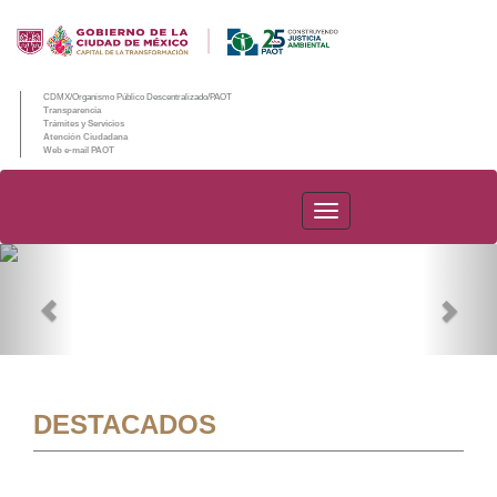
CDMX/Organismo Público Descentralizado/PAOT
Transparencia
Trámites y Servicios
Atención Ciudadana
Web e-mail PAOT
PAOT
Previous
Nex
DESTACADOS