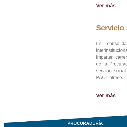
Ver más
Servicio 
Es consolid
interinstituci
imparten carre
de la Procura
servicio socia
PAOT ofrece.
Ver más
PROCURADURÍA