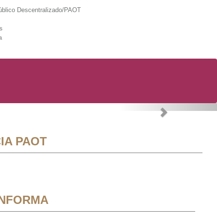
lico Descentralizado/PAOT
s
a
Next
IA PAOT
INFORMA