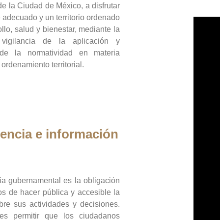
de la Ciudad de México, a disfrutar
 adecuado y un territorio ordenado
llo, salud y bienestar, mediante la
vigilancia de la aplicación y
 de la normatividad en materia
 ordenamiento territorial.
encia e información
ia gubernamental es la obligación
os de hacer pública y accesible la
bre sus actividades y decisiones.
es permitir que los ciudadanos