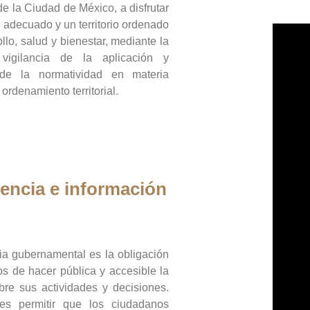
de la Ciudad de México, a disfrutar
 adecuado y un territorio ordenado
llo, salud y bienestar, mediante la
vigilancia de la aplicación y
 de la normatividad en materia
 ordenamiento territorial.
encia e información
ia gubernamental es la obligación
os de hacer pública y accesible la
bre sus actividades y decisiones.
es permitir que los ciudadanos