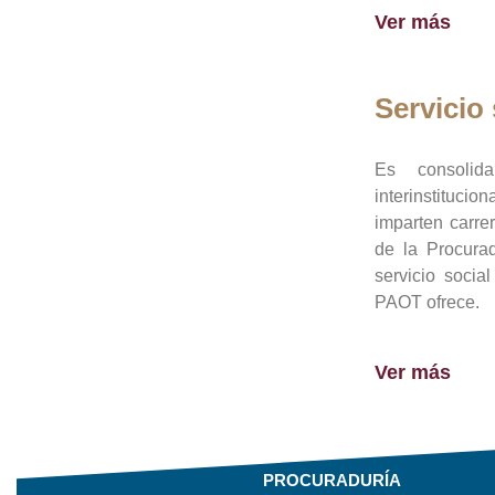
Ver más
Servicio 
Es consolid
interinstituci
imparten carre
de la Procura
servicio socia
PAOT ofrece.
Ver más
PROCURADURÍA