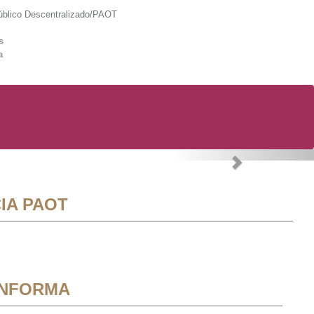
lico Descentralizado/PAOT
s
a
Next
IA PAOT
INFORMA