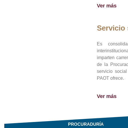
Ver más
Servicio 
Es consolid
interinstituci
imparten carre
de la Procura
servicio socia
PAOT ofrece.
Ver más
PROCURADURÍA