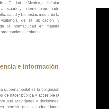
de la Ciudad de México, a disfrutar
 adecuado y un territorio ordenado
llo, salud y bienestar, mediante la
vigilancia de la aplicación y
 de la normatividad en materia
 ordenamiento territorial.
encia e información
ia gubernamental es la obligación
os de hacer pública y accesible la
bre sus actividades y decisiones.
es permitir que los ciudadanos