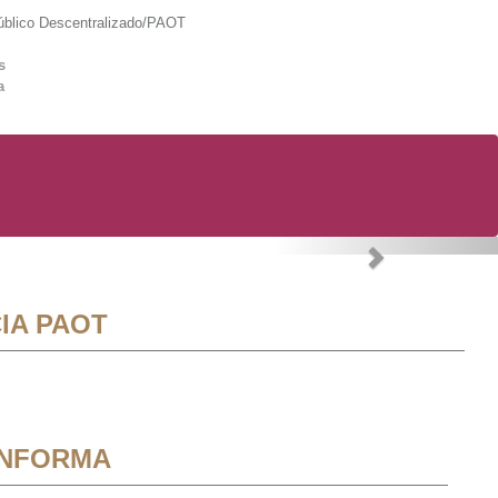
lico Descentralizado/PAOT
s
a
Next
IA PAOT
INFORMA