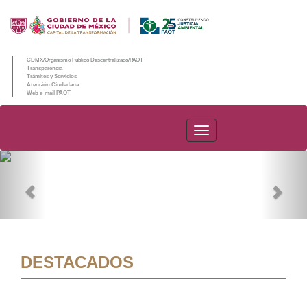
CDMX/Organismo Público Descentralizado/PAOT
Transparencia
Trámites y Servicios
Atención Ciudadana
Web e-mail PAOT
PAOT
Previous
Nex
DESTACADOS