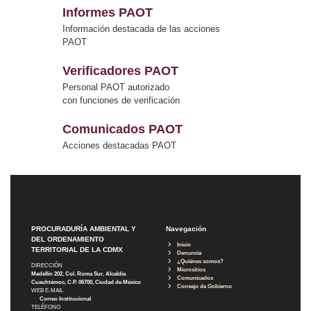
Informes PAOT
Información destacada de las acciones
PAOT
Verificadores PAOT
Personal PAOT autorizado
con funciones de verificación
Comunicados PAOT
Acciones destacadas PAOT
PROCURADURÍA AMBIENTAL Y
Navegación
DEL ORDENAMIENTO
Inicio
TERRITORIAL DE LA CDMX
Denuncia
¿Quiénes somos?
DIRECCIÓN
Micrositios
Medellín 202, Col. Roma Sur, Alcaldía
Comunicados
Cuauhtémoc, C.P. 06700, Ciudad de México
Consejo de Gobierno
WEB E-MAIL
Correo Institucional
TELÉFONO