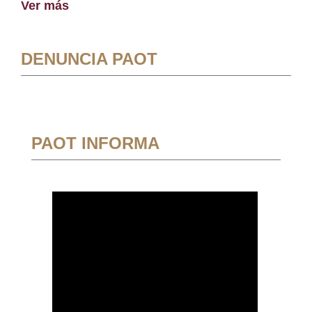
Ver más
DENUNCIA PAOT
PAOT INFORMA