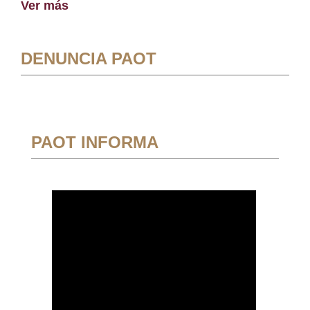
Ver más
DENUNCIA PAOT
PAOT INFORMA