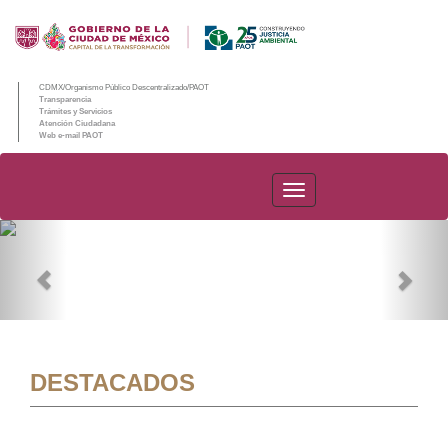
CDMX/Organismo Público Descentralizado/PAOT
Transparencia
Trámites y Servicios
Atención Ciudadana
Web e-mail PAOT
PAOT
Previous
Nex
DESTACADOS