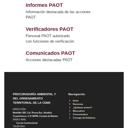
Informes PAOT
Información destacada de las acciones
PAOT
Verificadores PAOT
Personal PAOT autorizado
con funciones de verificación
Comunicados PAOT
Acciones destacadas PAOT
PROCURADURÍA AMBIENTAL Y
Navegación
DEL ORDENAMIENTO
Inicio
TERRITORIAL DE LA CDMX
Denuncia
¿Quiénes somos?
DIRECCIÓN
Micrositios
Medellín 202, Col. Roma Sur, Alcaldía
Comunicados
Cuauhtémoc, C.P. 06700, Ciudad de México
Consejo de Gobierno
WEB E-MAIL
Correo Institucional
TELÉFONO