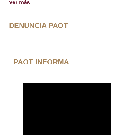
Ver más
DENUNCIA PAOT
PAOT INFORMA