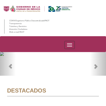
CDMX/Organismo Público Descentralizado/PAOT
Transparencia
Trámites y Servicios
Atención Ciudadana
Web e-mail PAOT
PAOT
Previous
Nex
DESTACADOS