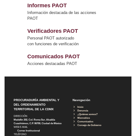
Informes PAOT
Información destacada de las acciones
PAOT
Verificadores PAOT
Personal PAOT autorizado
con funciones de verificación
Comunicados PAOT
Acciones destacadas PAOT
PROCURADURÍA AMBIENTAL Y
Navegación
DEL ORDENAMIENTO
Inicio
TERRITORIAL DE LA CDMX
Denuncia
¿Quiénes somos?
DIRECCIÓN
Micrositios
Medellín 202, Col. Roma Sur, Alcaldía
Comunicados
Cuauhtémoc, C.P. 06700, Ciudad de México
Consejo de Gobierno
WEB E-MAIL
Correo Institucional
TELÉFONO