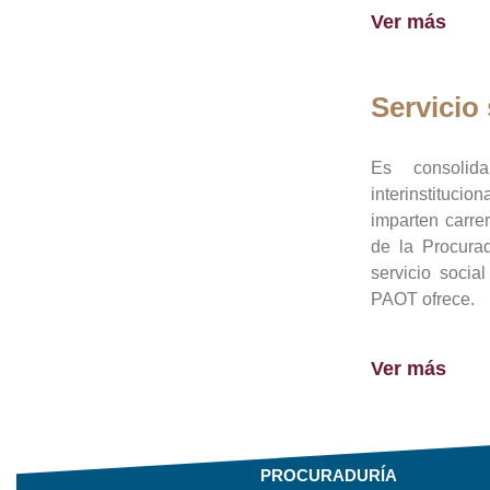
Ver más
Servicio 
Es consolid
interinstituci
imparten carre
de la Procura
servicio socia
PAOT ofrece.
Ver más
PROCURADURÍA