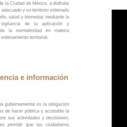
de la Ciudad de México, a disfrutar
 adecuado y un territorio ordenado
llo, salud y bienestar, mediante la
vigilancia de la aplicación y
 de la normatividad en materia
 ordenamiento territorial.
encia e información
ia gubernamental es la obligación
os de hacer pública y accesible la
bre sus actividades y decisiones.
es permitir que los ciudadanos