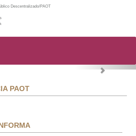
lico Descentralizado/PAOT
s
a
Next
IA PAOT
INFORMA