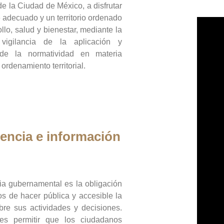
de la Ciudad de México, a disfrutar
 adecuado y un territorio ordenado
llo, salud y bienestar, mediante la
vigilancia de la aplicación y
 de la normatividad en materia
 ordenamiento territorial.
encia e información
ia gubernamental es la obligación
os de hacer pública y accesible la
bre sus actividades y decisiones.
es permitir que los ciudadanos