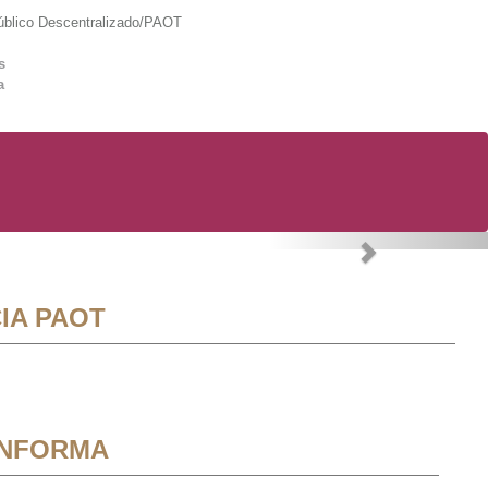
lico Descentralizado/PAOT
s
a
Next
IA PAOT
INFORMA