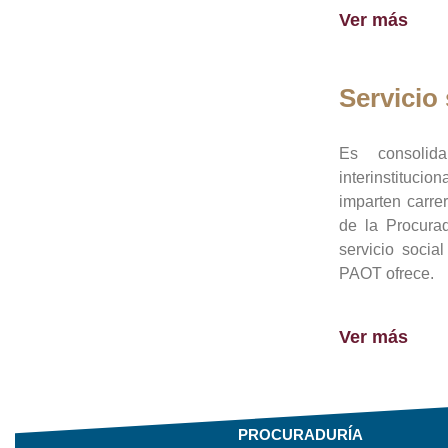
Ver más
Servicio 
Es consolid
interinstituci
imparten carre
de la Procura
servicio socia
PAOT ofrece.
Ver más
PROCURADURÍA