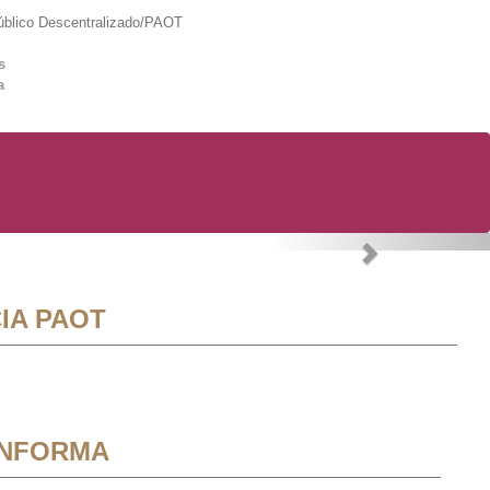
lico Descentralizado/PAOT
s
a
Next
IA PAOT
INFORMA