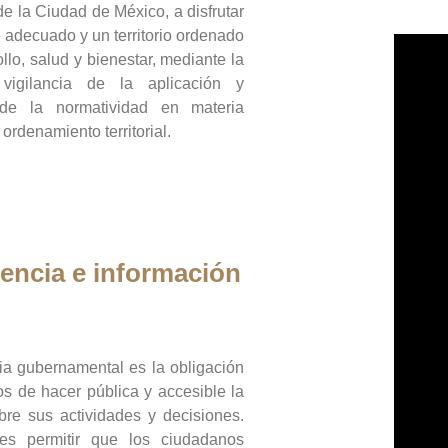
de la Ciudad de México, a disfrutar
 adecuado y un territorio ordenado
llo, salud y bienestar, mediante la
vigilancia de la aplicación y
 de la normatividad en materia
 ordenamiento territorial.
encia e información
ia gubernamental es la obligación
os de hacer pública y accesible la
bre sus actividades y decisiones.
es permitir que los ciudadanos