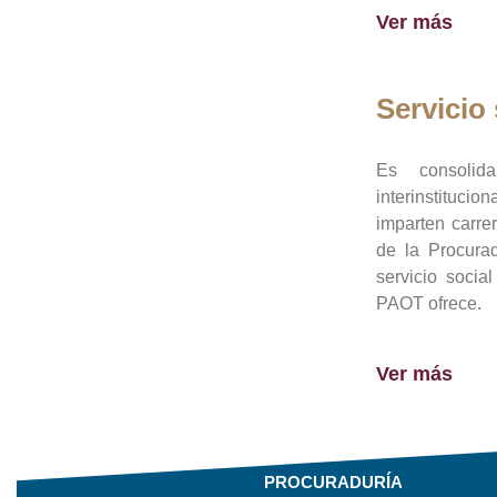
Ver más
Servicio 
Es consolid
interinstituci
imparten carre
de la Procura
servicio socia
PAOT ofrece.
Ver más
PROCURADURÍA