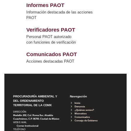
Informes PAOT
Información destacada de las acciones
PAOT
Verificadores PAOT
Personal PAOT autorizado
con funciones de verificación
Comunicados PAOT
Acciones destacadas PAOT
PROCURADURÍA AMBIENTAL Y
Navegación
DEL ORDENAMIENTO
Inicio
TERRITORIAL DE LA CDMX
Denuncia
¿Quiénes somos?
DIRECCIÓN
Micrositios
Medellín 202, Col. Roma Sur, Alcaldía
Comunicados
Cuauhtémoc, C.P. 06700, Ciudad de México
Consejo de Gobierno
WEB E-MAIL
Correo Institucional
TELÉFONO