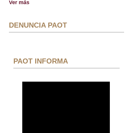
Ver más
DENUNCIA PAOT
PAOT INFORMA