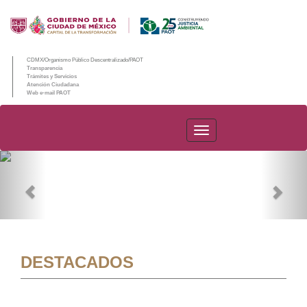
CDMX/Organismo Público Descentralizado/PAOT
Transparencia
Trámites y Servicios
Atención Ciudadana
Web e-mail PAOT
PAOT
Previous
Nex
DESTACADOS