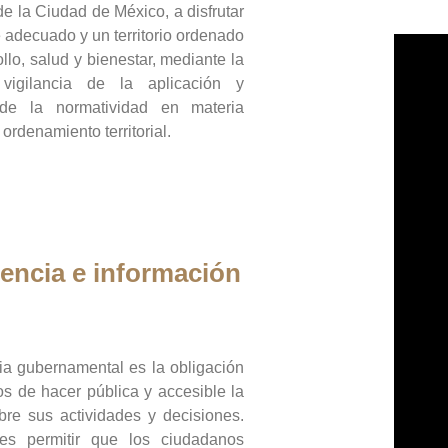
de la Ciudad de México, a disfrutar
 adecuado y un territorio ordenado
llo, salud y bienestar, mediante la
vigilancia de la aplicación y
 de la normatividad en materia
 ordenamiento territorial.
encia e información
ia gubernamental es la obligación
os de hacer pública y accesible la
bre sus actividades y decisiones.
es permitir que los ciudadanos