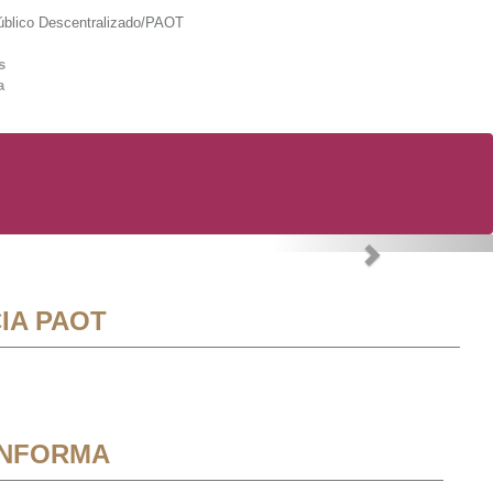
lico Descentralizado/PAOT
s
a
Next
IA PAOT
INFORMA