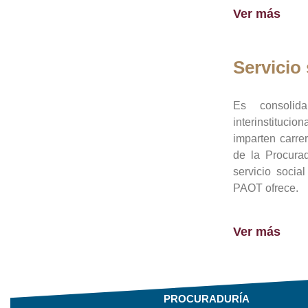
Ver más
Servicio 
Es consolid
interinstituci
imparten carre
de la Procura
servicio socia
PAOT ofrece.
Ver más
PROCURADURÍA