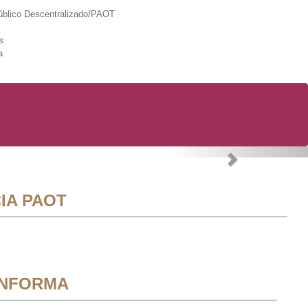
lico Descentralizado/PAOT
s
a
Next
IA PAOT
INFORMA