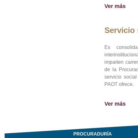
Ver más
Servicio 
Es consolid
interinstituci
imparten carre
de la Procura
servicio socia
PAOT ofrece.
Ver más
PROCURADURÍA