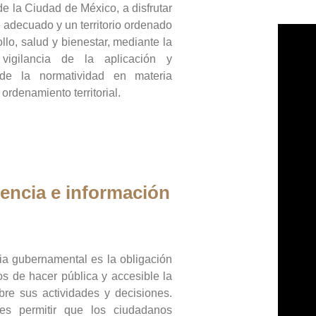
de la Ciudad de México, a disfrutar
 adecuado y un territorio ordenado
llo, salud y bienestar, mediante la
vigilancia de la aplicación y
 de la normatividad en materia
 ordenamiento territorial.
encia e información
ia gubernamental es la obligación
os de hacer pública y accesible la
bre sus actividades y decisiones.
es permitir que los ciudadanos