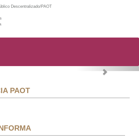
lico Descentralizado/PAOT
s
a
Next
IA PAOT
INFORMA