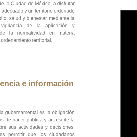
de la Ciudad de México, a disfrutar
 adecuado y un territorio ordenado
llo, salud y bienestar, mediante la
vigilancia de la aplicación y
 de la normatividad en materia
 ordenamiento territorial.
encia e información
ia gubernamental es la obligación
os de hacer pública y accesible la
bre sus actividades y decisiones.
es permitir que los ciudadanos