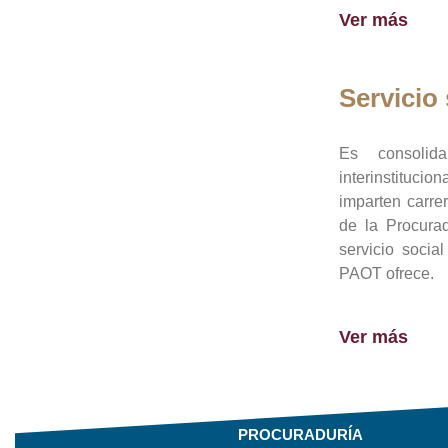
Ver más
Servicio 
Es consolid
interinstituci
imparten carre
de la Procura
servicio socia
PAOT ofrece.
Ver más
PROCURADURÍA