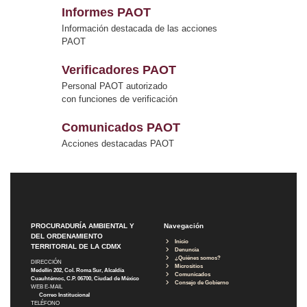
Informes PAOT
Información destacada de las acciones
PAOT
Verificadores PAOT
Personal PAOT autorizado
con funciones de verificación
Comunicados PAOT
Acciones destacadas PAOT
PROCURADURÍA AMBIENTAL Y
Navegación
DEL ORDENAMIENTO
Inicio
TERRITORIAL DE LA CDMX
Denuncia
¿Quiénes somos?
DIRECCIÓN
Micrositios
Medellín 202, Col. Roma Sur, Alcaldía
Comunicados
Cuauhtémoc, C.P. 06700, Ciudad de México
Consejo de Gobierno
WEB E-MAIL
Correo Institucional
TELÉFONO