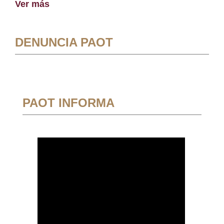
Ver más
DENUNCIA PAOT
PAOT INFORMA