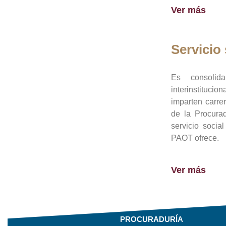
Ver más
Servicio 
Es consolid
interinstituci
imparten carre
de la Procura
servicio socia
PAOT ofrece.
Ver más
PROCURADURÍA