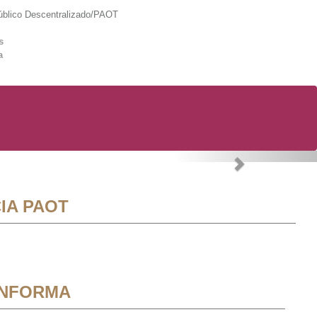
lico Descentralizado/PAOT
s
a
Next
IA PAOT
INFORMA