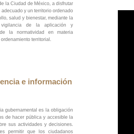
de la Ciudad de México, a disfrutar
 adecuado y un territorio ordenado
llo, salud y bienestar, mediante la
vigilancia de la aplicación y
 de la normatividad en materia
 ordenamiento territorial.
encia e información
ia gubernamental es la obligación
os de hacer pública y accesible la
bre sus actividades y decisiones.
es permitir que los ciudadanos