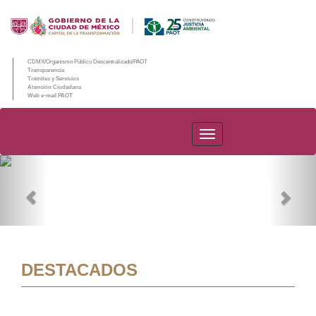
CDMX/Organismo Público Descentralizado/PAOT
Transparencia
Trámites y Servicios
Atención Ciudadana
Web e-mail PAOT
PAOT
Previous
Nex
DESTACADOS