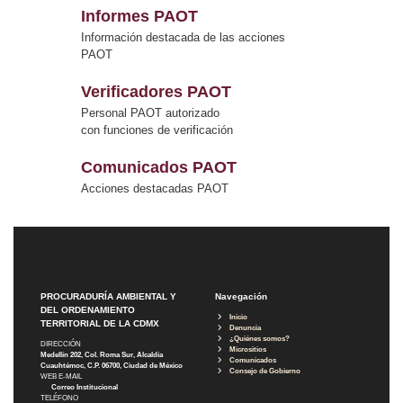
Informes PAOT
Información destacada de las acciones
PAOT
Verificadores PAOT
Personal PAOT autorizado
con funciones de verificación
Comunicados PAOT
Acciones destacadas PAOT
PROCURADURÍA AMBIENTAL Y
Navegación
DEL ORDENAMIENTO
Inicio
TERRITORIAL DE LA CDMX
Denuncia
¿Quiénes somos?
DIRECCIÓN
Micrositios
Medellín 202, Col. Roma Sur, Alcaldía
Comunicados
Cuauhtémoc, C.P. 06700, Ciudad de México
Consejo de Gobierno
WEB E-MAIL
Correo Institucional
TELÉFONO