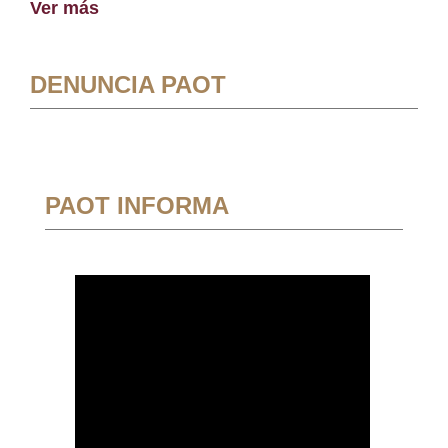
Ver más
DENUNCIA PAOT
PAOT INFORMA