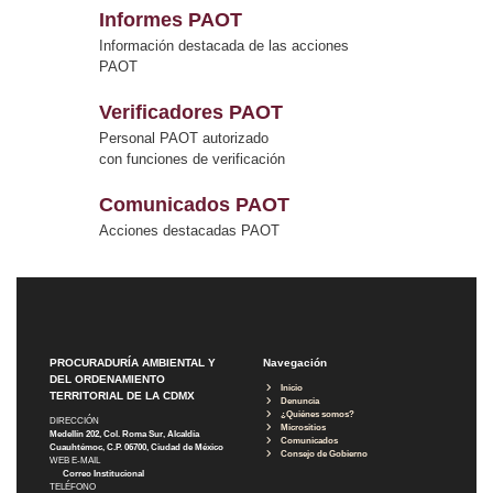
Informes PAOT
Información destacada de las acciones
PAOT
Verificadores PAOT
Personal PAOT autorizado
con funciones de verificación
Comunicados PAOT
Acciones destacadas PAOT
PROCURADURÍA AMBIENTAL Y
Navegación
DEL ORDENAMIENTO
Inicio
TERRITORIAL DE LA CDMX
Denuncia
¿Quiénes somos?
DIRECCIÓN
Micrositios
Medellín 202, Col. Roma Sur, Alcaldía
Comunicados
Cuauhtémoc, C.P. 06700, Ciudad de México
Consejo de Gobierno
WEB E-MAIL
Correo Institucional
TELÉFONO