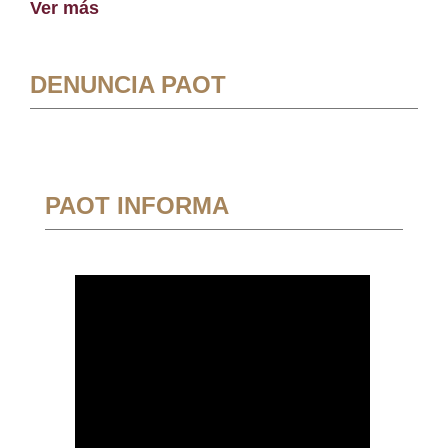
Ver más
DENUNCIA PAOT
PAOT INFORMA