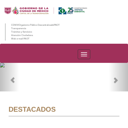
CDMX/Organismo Público Descentralizado/PAOT
Transparencia
Trámites y Servicios
Atención Ciudadana
Web e-mail PAOT
PAOT
Previous
Nex
DESTACADOS