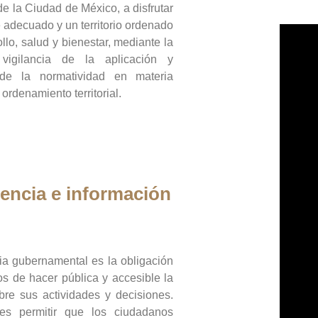
de la Ciudad de México, a disfrutar
 adecuado y un territorio ordenado
llo, salud y bienestar, mediante la
vigilancia de la aplicación y
 de la normatividad en materia
 ordenamiento territorial.
encia e información
ia gubernamental es la obligación
os de hacer pública y accesible la
bre sus actividades y decisiones.
es permitir que los ciudadanos