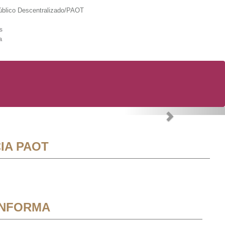
lico Descentralizado/PAOT
s
a
Next
IA PAOT
INFORMA