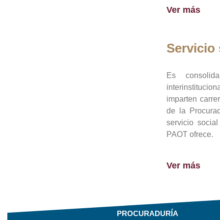
Ver más
Servicio 
Es consolid
interinstituci
imparten carre
de la Procura
servicio socia
PAOT ofrece.
Ver más
PROCURADURÍA