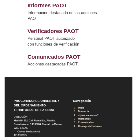
Informes PAOT
Información destacada de las acciones
PAOT
Verificadores PAOT
Personal PAOT autorizado
con funciones de verificación
Comunicados PAOT
Acciones destacadas PAOT
PROCURADURÍA AMBIENTAL Y
Navegación
DEL ORDENAMIENTO
Inicio
TERRITORIAL DE LA CDMX
Denuncia
¿Quiénes somos?
DIRECCIÓN
Micrositios
Medellín 202, Col. Roma Sur, Alcaldía
Comunicados
Cuauhtémoc, C.P. 06700, Ciudad de México
Consejo de Gobierno
WEB E-MAIL
Correo Institucional
TELÉFONO