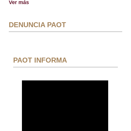
Ver más
DENUNCIA PAOT
PAOT INFORMA