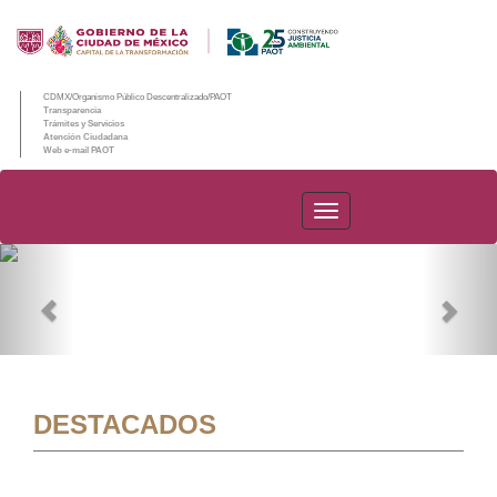
CDMX/Organismo Público Descentralizado/PAOT
Transparencia
Trámites y Servicios
Atención Ciudadana
Web e-mail PAOT
PAOT
Previous
Nex
DESTACADOS