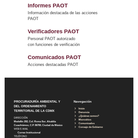
Informes PAOT
Información destacada de las acciones
PAOT
Verificadores PAOT
Personal PAOT autorizado
con funciones de verificación
Comunicados PAOT
Acciones destacadas PAOT
PROCURADURÍA AMBIENTAL Y
Navegación
DEL ORDENAMIENTO
Inicio
TERRITORIAL DE LA CDMX
Denuncia
¿Quiénes somos?
DIRECCIÓN
Micrositios
Medellín 202, Col. Roma Sur, Alcaldía
Comunicados
Cuauhtémoc, C.P. 06700, Ciudad de México
Consejo de Gobierno
WEB E-MAIL
Correo Institucional
TELÉFONO