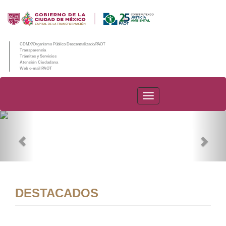
CDMX/Organismo Público Descentralizado/PAOT
Transparencia
Trámites y Servicios
Atención Ciudadana
Web e-mail PAOT
PAOT
Previous
Nex
DESTACADOS