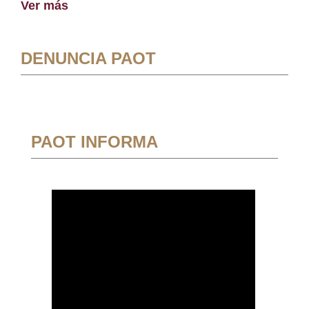
Ver más
DENUNCIA PAOT
PAOT INFORMA