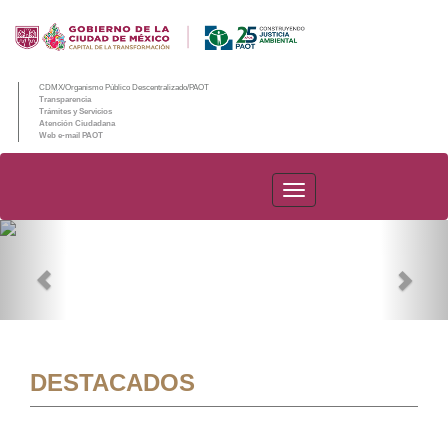
CDMX/Organismo Público Descentralizado/PAOT
Transparencia
Trámites y Servicios
Atención Ciudadana
Web e-mail PAOT
PAOT
Previous
Nex
DESTACADOS