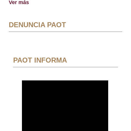
Ver más
DENUNCIA PAOT
PAOT INFORMA