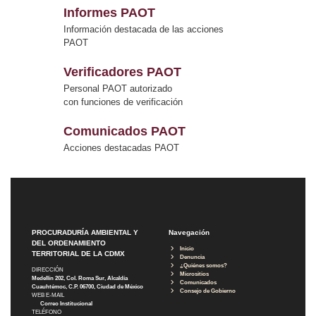
Informes PAOT
Información destacada de las acciones
PAOT
Verificadores PAOT
Personal PAOT autorizado
con funciones de verificación
Comunicados PAOT
Acciones destacadas PAOT
PROCURADURÍA AMBIENTAL Y
Navegación
DEL ORDENAMIENTO
Inicio
TERRITORIAL DE LA CDMX
Denuncia
¿Quiénes somos?
DIRECCIÓN
Micrositios
Medellín 202, Col. Roma Sur, Alcaldía
Comunicados
Cuauhtémoc, C.P. 06700, Ciudad de México
Consejo de Gobierno
WEB E-MAIL
Correo Institucional
TELÉFONO