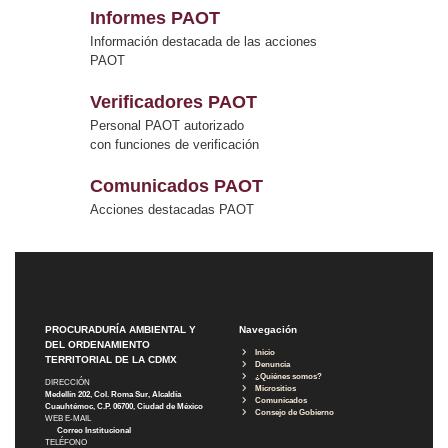
Informes PAOT
Información destacada de las acciones
PAOT
Verificadores PAOT
Personal PAOT autorizado
con funciones de verificación
Comunicados PAOT
Acciones destacadas PAOT
PROCURADURÍA AMBIENTAL Y
Navegación
DEL ORDENAMIENTO
Inicio
TERRITORIAL DE LA CDMX
Denuncia
¿Quiénes somos?
DIRECCIÓN
Micrositios
Medellín 202, Col. Roma Sur, Alcaldía
Comunicados
Cuauhtémoc, C.P. 06700, Ciudad de México
Consejo de Gobierno
WEB E-MAIL
Correo Institucional
TELÉFONO