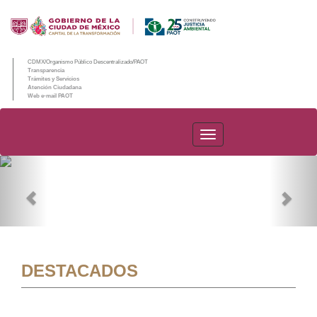
CDMX/Organismo Público Descentralizado/PAOT
Transparencia
Trámites y Servicios
Atención Ciudadana
Web e-mail PAOT
PAOT
Previous
Nex
DESTACADOS