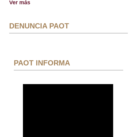
Ver más
DENUNCIA PAOT
PAOT INFORMA