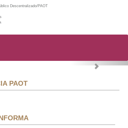
lico Descentralizado/PAOT
s
a
Next
IA PAOT
INFORMA