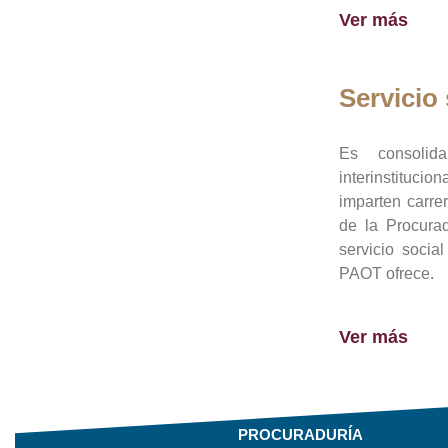
Ver más
Servicio 
Es consolid
interinstituci
imparten carre
de la Procura
servicio socia
PAOT ofrece.
Ver más
PROCURADURÍA