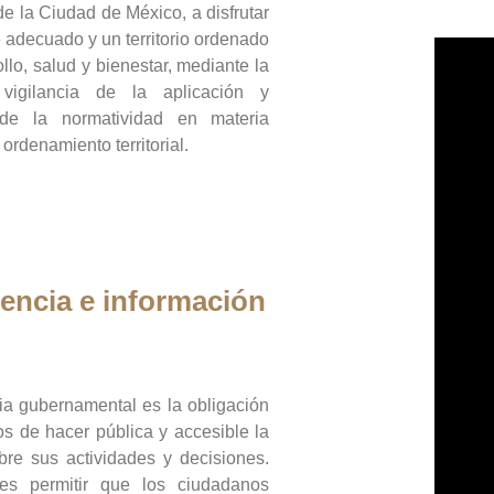
de la Ciudad de México, a disfrutar
 adecuado y un territorio ordenado
llo, salud y bienestar, mediante la
vigilancia de la aplicación y
 de la normatividad en materia
 ordenamiento territorial.
encia e información
ia gubernamental es la obligación
os de hacer pública y accesible la
bre sus actividades y decisiones.
es permitir que los ciudadanos