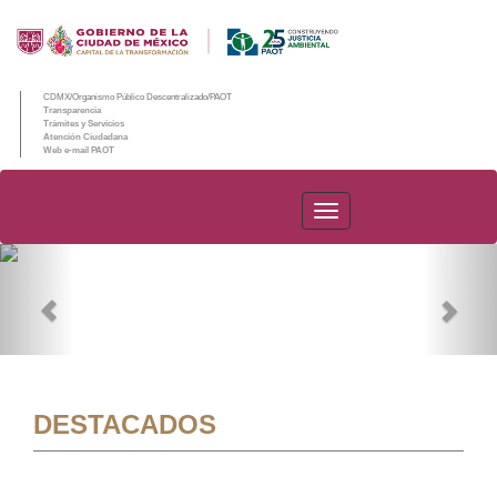
CDMX/Organismo Público Descentralizado/PAOT
Transparencia
Trámites y Servicios
Atención Ciudadana
Web e-mail PAOT
PAOT
Previous
Nex
DESTACADOS