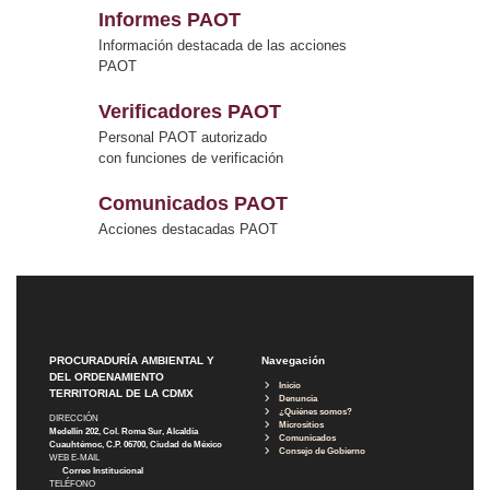
Informes PAOT
Información destacada de las acciones
PAOT
Verificadores PAOT
Personal PAOT autorizado
con funciones de verificación
Comunicados PAOT
Acciones destacadas PAOT
PROCURADURÍA AMBIENTAL Y
Navegación
DEL ORDENAMIENTO
Inicio
TERRITORIAL DE LA CDMX
Denuncia
¿Quiénes somos?
DIRECCIÓN
Micrositios
Medellín 202, Col. Roma Sur, Alcaldía
Comunicados
Cuauhtémoc, C.P. 06700, Ciudad de México
Consejo de Gobierno
WEB E-MAIL
Correo Institucional
TELÉFONO