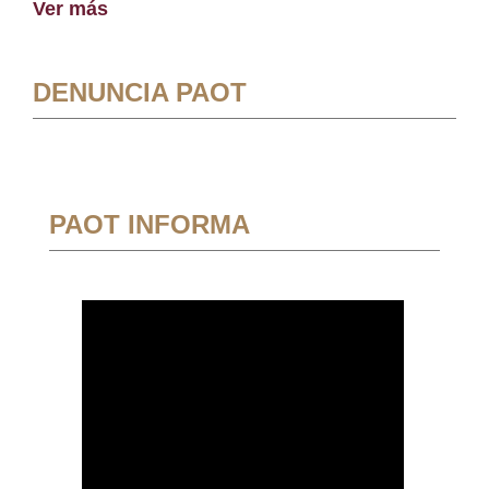
Ver más
DENUNCIA PAOT
PAOT INFORMA