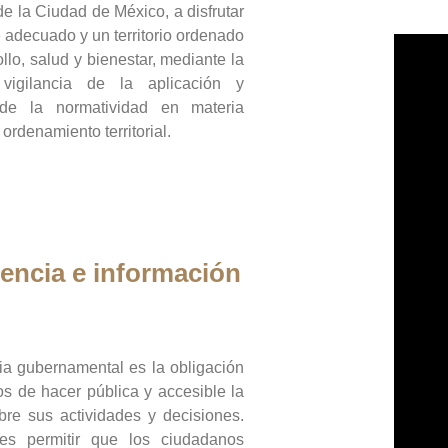
de la Ciudad de México, a disfrutar
 adecuado y un territorio ordenado
llo, salud y bienestar, mediante la
vigilancia de la aplicación y
 de la normatividad en materia
 ordenamiento territorial.
encia e información
ia gubernamental es la obligación
os de hacer pública y accesible la
bre sus actividades y decisiones.
es permitir que los ciudadanos