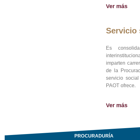
Ver más
Servicio 
Es consolid
interinstituci
imparten carre
de la Procura
servicio socia
PAOT ofrece.
Ver más
PROCURADURÍA