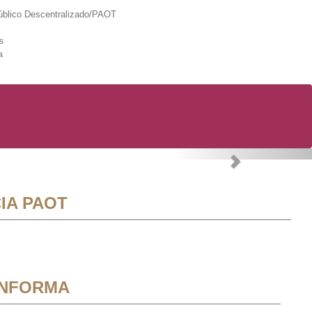
lico Descentralizado/PAOT
s
a
Next
IA PAOT
INFORMA