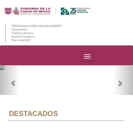
CDMX/Organismo Público Descentralizado/PAOT
Transparencia
Trámites y Servicios
Atención Ciudadana
Web e-mail PAOT
PAOT
Previous
Nex
DESTACADOS