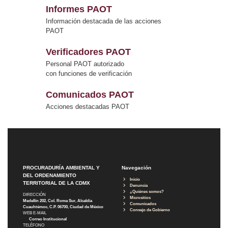
Informes PAOT
Información destacada de las acciones
PAOT
Verificadores PAOT
Personal PAOT autorizado
con funciones de verificación
Comunicados PAOT
Acciones destacadas PAOT
PROCURADURÍA AMBIENTAL Y
Navegación
DEL ORDENAMIENTO
Inicio
TERRITORIAL DE LA CDMX
Denuncia
¿Quiénes somos?
DIRECCIÓN
Micrositios
Medellín 202, Col. Roma Sur, Alcaldía
Comunicados
Cuauhtémoc, C.P. 06700, Ciudad de México
Consejo de Gobierno
WEB E-MAIL
Correo Institucional
TELÉFONO