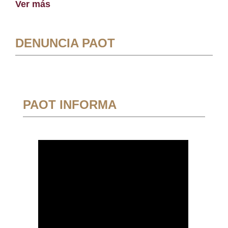
Ver más
DENUNCIA PAOT
PAOT INFORMA