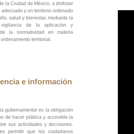
de la Ciudad de México, a disfrutar
 adecuado y un territorio ordenado
llo, salud y bienestar, mediante la
vigilancia de la aplicación y
 de la normatividad en materia
 ordenamiento territorial.
encia e información
ia gubernamental es la obligación
os de hacer pública y accesible la
bre sus actividades y decisiones.
es permitir que los ciudadanos