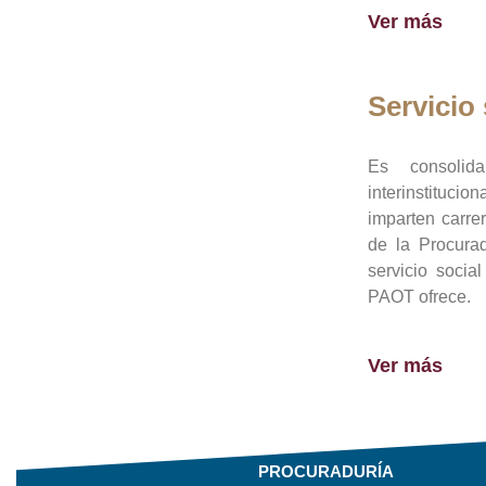
Ver más
Servicio 
Es consolid
interinstituci
imparten carre
de la Procura
servicio socia
PAOT ofrece.
Ver más
PROCURADURÍA