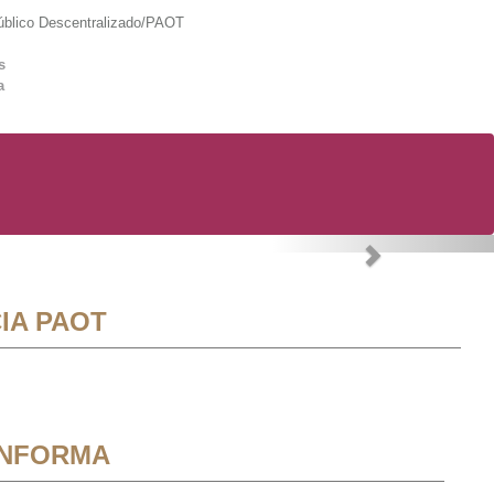
lico Descentralizado/PAOT
s
a
Next
IA PAOT
INFORMA