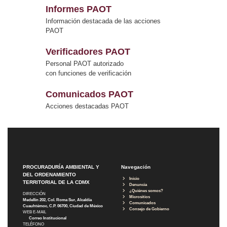
Informes PAOT
Información destacada de las acciones
PAOT
Verificadores PAOT
Personal PAOT autorizado
con funciones de verificación
Comunicados PAOT
Acciones destacadas PAOT
PROCURADURÍA AMBIENTAL Y
Navegación
DEL ORDENAMIENTO
Inicio
TERRITORIAL DE LA CDMX
Denuncia
¿Quiénes somos?
DIRECCIÓN
Micrositios
Medellín 202, Col. Roma Sur, Alcaldía
Comunicados
Cuauhtémoc, C.P. 06700, Ciudad de México
Consejo de Gobierno
WEB E-MAIL
Correo Institucional
TELÉFONO