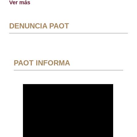
Ver más
DENUNCIA PAOT
PAOT INFORMA