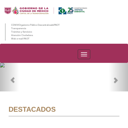
CDMX/Organismo Público Descentralizado/PAOT
Transparencia
Trámites y Servicios
Atención Ciudadana
Web e-mail PAOT
PAOT
Previous
Nex
DESTACADOS